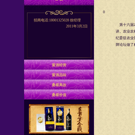
0
招商电话:18001325028 徐经理
第十六届农
2011年3月2日
讲。农业农
纪委驻农业
牌论坛做了
紫酒经营
紫酒品味
桑椹典故
桑椹价值