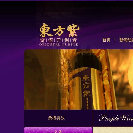
桑椹典故
公 告